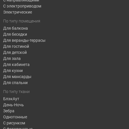
С электроприводом
Электрические
По типу помещения
Для балкона
Для беседки
Для веранды-террасы
Для гостиной
Для детской
Для зала
Для кабинета
Для кухни
Для мансарды
Для спальни
По типу ткани
БлэкАут
День-Ночь
Зебра
Однотонные
С рисунком
С фотопечатью