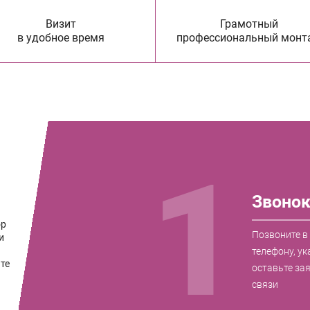
Визит
Грамотный
в удобное время
профессиональный монт
1
Звоно
ор
Позвоните в
и
телефону, ук
те
оставьте за
связи