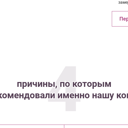
заме
Пер
4
причины, по которым
комендовали именно нашу к