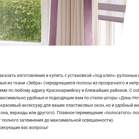
азать изготовление и купить с установкой «под ключ» рулонные 
ые из ткани «Зебра» (чередующиеся полосы из прозрачного и непр
ремя по любому адресу Красноармейску и ближайших районов. С со
 максимально удобные и подходящие вам по стилю шторы «День-Но
 красивый аксессуар для ваших пластиковых окон, но и удобный и
она, веранды или другого). Плавное перемещение «полосатого» п
т полного затемнения до максимальной освещенности).
ересующие вас вопросы!