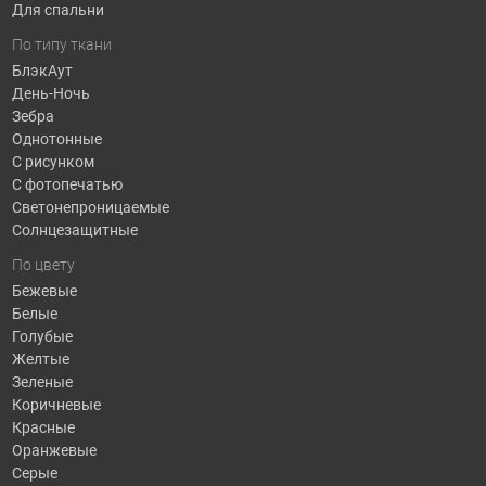
Для спальни
По типу ткани
БлэкАут
День-Ночь
Зебра
Однотонные
С рисунком
С фотопечатью
Светонепроницаемые
Солнцезащитные
По цвету
Бежевые
Белые
Голубые
Желтые
Зеленые
Коричневые
Красные
Оранжевые
Серые