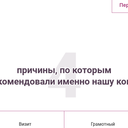
Пер
4
причины, по которым
комендовали именно нашу к
Визит
Грамотный