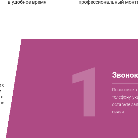
в удобное время
профессиональный монт
1
Звоно
 с
Позвоните в
м
ых
телефону, ук
те
оставьте за
связи