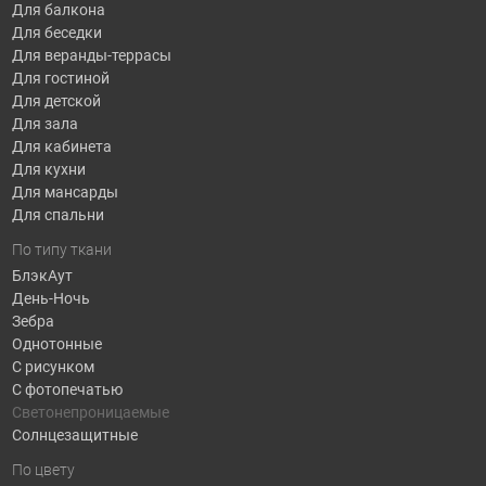
Для балкона
Для беседки
Для веранды-террасы
Для гостиной
Для детской
Для зала
Для кабинета
Для кухни
Для мансарды
Для спальни
По типу ткани
БлэкАут
День-Ночь
Зебра
Однотонные
С рисунком
С фотопечатью
Светонепроницаемые
Солнцезащитные
По цвету